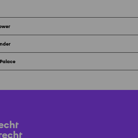
Tower
under
 Palace
echt
recht