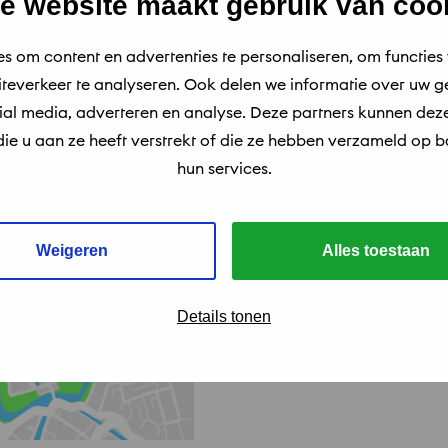
e website maakt gebruik van coo
ticket shop. All location
Christmas Day, New Yea
s om content en advertenties te personaliseren, om functies 
teverkeer te analyseren. Ook delen we informatie over uw ge
Tickets
cial media, adverteren en analyse. Deze partners kunnen de
Utrecht Shop
ie u aan ze heeft verstrekt of die ze hebben verzameld op 
hun services.
At the Utrecht Shop, you 
you need for a visit to 
Utrecht.
Weigeren
Alles toestaan
The shop is open daily f
located at Domplein 9.
Details tonen
Plan your route