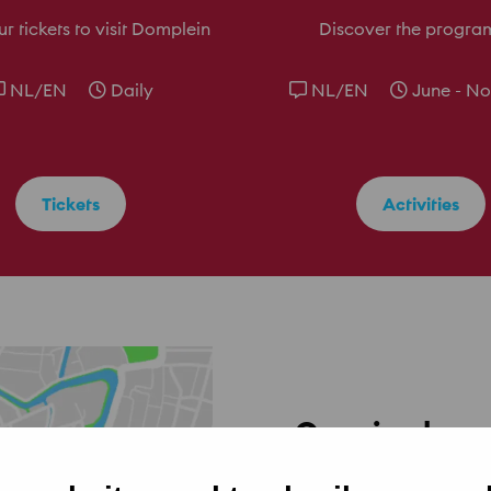
r tickets to visit Domplein
Discover the progr
NL/EN
Daily
NL/EN
June - N
Tickets
Activities
Opening hour
View the current opening