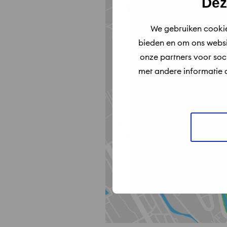
Dez
We gebruiken cookie
bieden en om ons websi
onze partners voor so
met andere informatie d