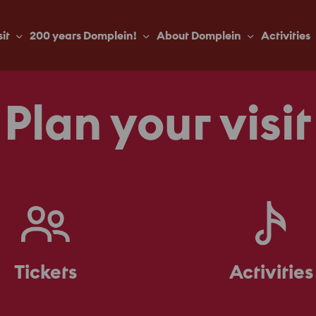
sit
200 years Domplein!
About Domplein
Activities
Plan your visit
Tickets
Activities