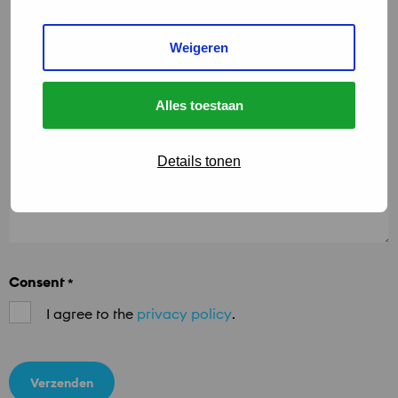
Weigeren
Alles toestaan
Details tonen
Consent
*
I agree to the
privacy policy
.