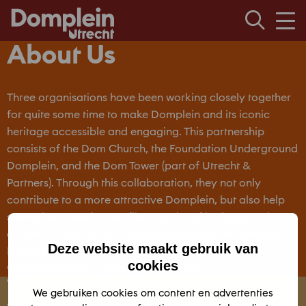
Men
About Us
Three organisations have been working closely together
for quite some time to make Domplein and its iconic
heritage accessible and engaging. This partnership
consists of the Dom Church, the Foundation Underground
Domplein, and the Dom Tower (part of Utrecht &
Partners). Through this collaboration, they not only
contribute to a more attractive Domplein, but also help
strengthen Utrecht’s profile as a city of heritage and
culture. In addition to numerous activities, the heritage of
Deze website maakt gebruik van
Domplein is opened up daily and brought to life for a
cookies
wide audience by these organisations.
Three organisations
We gebruiken cookies om content en advertenties