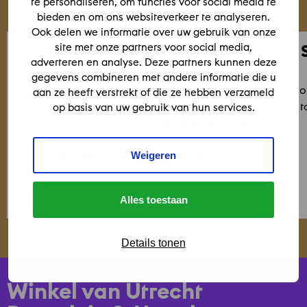
Together we tell one story.
te personaliseren, om functies voor social media te
bieden en om ons websiteverkeer te analyseren.
Ook delen we informatie over uw gebruik van onze
Lees
Lees
Stichting Ondergronds
site met onze partners voor social media,
meer
meer
adverteren en analyse. Deze partners kunnen deze
Domplein
over
over
gegevens combineren met andere informatie die u
Stichting
Sticht
o
Stichting Ondergronds Domplein makes the
aan ze heeft verstrekt of die ze hebben verzameld
Ondergronds
Utrec
t
hidden heritage of 2,000 years of Utrecht
op basis van uw gebruik van hun services.
Domplein
&
accessible and tangible. At DOMunder and
Partn
Palace Lofen, visitors—guided by volunteer
guides—discover the origins of the city.
Weigeren
Meer informatie
Alles toestaan
Details tonen
Winkel van Utrecht